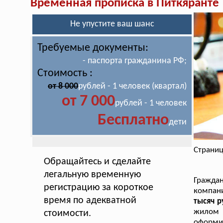
Временная прописка в Питкяранте
Не упустите ваш шанс
Требуемые документы:
- паспорта гражданина РФ;
Стоимость :
от 8 000
рублей - 1 человек (квартал)
от 7 000
рублей - 1 человек
Бесплатно
дети
Страниц
Обращайтесь и сделайте
легальную временную
Гражда
регистрацию за короткое
компан
время по адекватной
тысяч р
жилом п
стоимости.
оформит