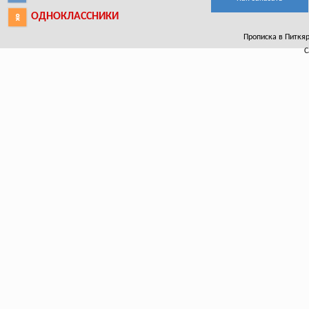
ОДНОКЛАССНИКИ
Прописка в Питкяра
С