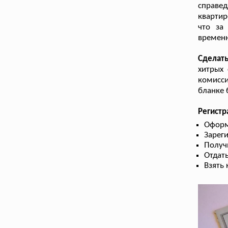
справе
квартир
что за
временн
Сделат
хитрых 
комисси
бланке 
Регист
Оформ
Зарег
Получ
Отдать
Взять