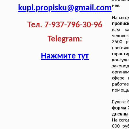
нее.
kupi.propisku@gmail.com
На сего
Тел. 7-937-796-30-96
пропис
вам ка
человек
Telegram:
3500 р
настоя
гарант
Нажмите тут
консул
законо
органам
сфере 
работае
помощь
Будьте 
форма 3
дневны
На сего
000 ру